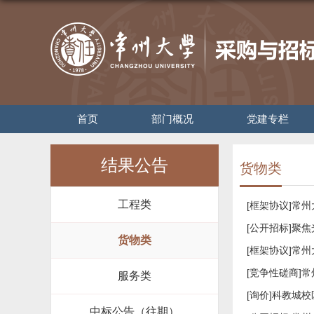
首页
部门概况
党建专栏
结果公告
货物类
工程类
[框架协议]常
[公开招标]聚
货物类
[框架协议]常
[竞争性磋商]
服务类
[询价]科教城
中标公告（往期）