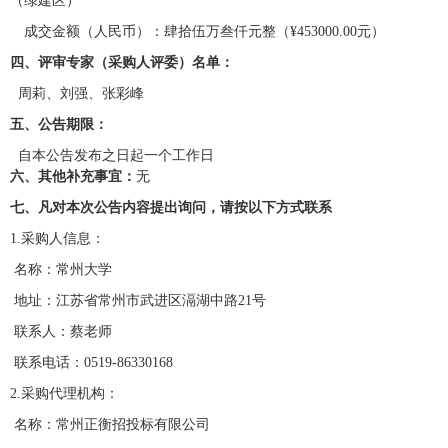
（绿建区）
成交金额（
人民币
）：
肆拾伍万叁仟
元整（
¥
453000
.00
元
）
四、评审专家
（
采购人评委
）
名单：
周莉、刘强、张彩峰
五、公告期限：
自本公告发布之日起一个工作日
六、其他补充事宜：
无
七、凡对本次公告内容提出询问，请按以下方式联系
1
.
采购人信息：
名称
：常州大学
地址
：江苏省常州市武进区滆湖中路
21号
联系人
：蔡老师
联系电话
：
0519-86330168
2
.
采购代理机构：
名称：常州正衡招投标有限公司