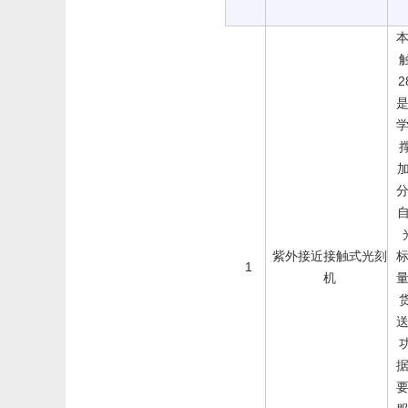
加
分
自
紫外接近接触式光刻
1
机