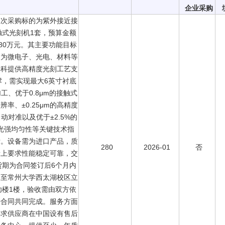
企业采购
本次采购标的为紫外接近接
触式光刻机1套，预算金额
280万元。其主要功能目标
是为微电子、光电、材料等
学科提供高精度光刻工艺支
撑，需实现最大6英寸衬底
工、优于0.8μm的接触式
辨率、±0.25μm的高精度
动对准以及优于±2.5%的
光强均匀性等关键技术指
标。设备需为进口产品，质
280
2026-01
否
量上要求性能稳定可靠，交
货期为合同签订后6个月内
送至常州大学西太湖校区立
功楼1楼，验收需由双方依
据合同共同完成。服务方面
要求供应商在中国设有售后