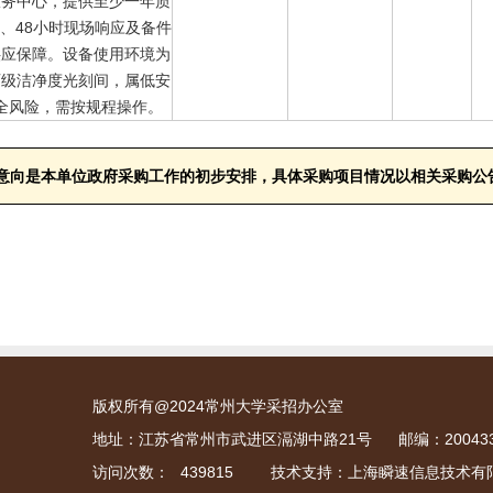
服务中心，提供至少一年质
、48小时现场响应及备件
供应保障。设备使用环境为
百级洁净度光刻间，属低安
全风险，需按规程操作。
意向是本单位政府采购工作的初步安排，具体采购项目情况以相关采购公
版权所有@2024常州大学采招办公室
地址：江苏省常州市武进区滆湖中路21号
邮编：20043
访问次数：
439815
技术支持：上海瞬速信息技术有